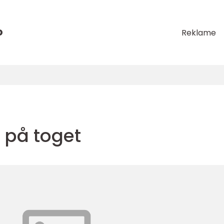
o
Reklame
t på toget