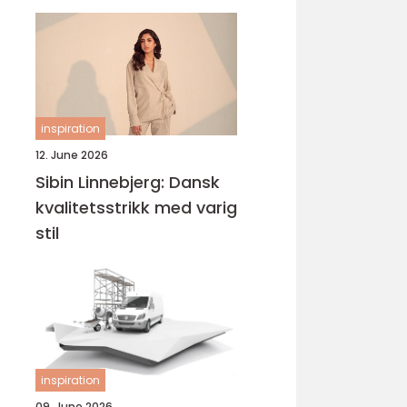
inspiration
12. June 2026
Sibin Linnebjerg: Dansk
kvalitetsstrikk med varig
stil
inspiration
09. June 2026