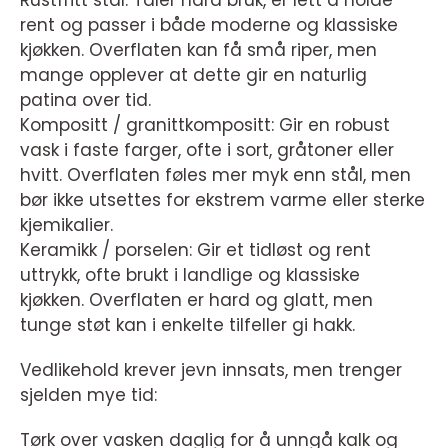
Rustfritt stål: Tåler hard bruk, er lett å holde
rent og passer i både moderne og klassiske
kjøkken. Overflaten kan få små riper, men
mange opplever at dette gir en naturlig
patina over tid.
Kompositt / granittkompositt: Gir en robust
vask i faste farger, ofte i sort, gråtoner eller
hvitt. Overflaten føles mer myk enn stål, men
bør ikke utsettes for ekstrem varme eller sterke
kjemikalier.
Keramikk / porselen: Gir et tidløst og rent
uttrykk, ofte brukt i landlige og klassiske
kjøkken. Overflaten er hard og glatt, men
tunge støt kan i enkelte tilfeller gi hakk.
Vedlikehold krever jevn innsats, men trenger
sjelden mye tid:
Tørk over vasken daglig for å unngå kalk og