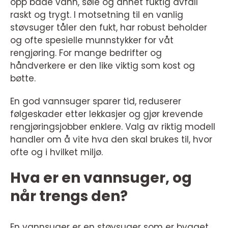
opp både vann, søle og annet fuktig avfall
raskt og trygt. I motsetning til en vanlig
støvsuger tåler den fukt, har robust beholder
og ofte spesielle munnstykker for våt
rengjøring. For mange bedrifter og
håndverkere er den like viktig som kost og
bøtte.
En god vannsuger sparer tid, reduserer
følgeskader etter lekkasjer og gjør krevende
rengjøringsjobber enklere. Valg av riktig modell
handler om å vite hva den skal brukes til, hvor
ofte og i hvilket miljø.
Hva er en vannsuger, og
når trengs den?
En vannsuger er en støvsuger som er bygget