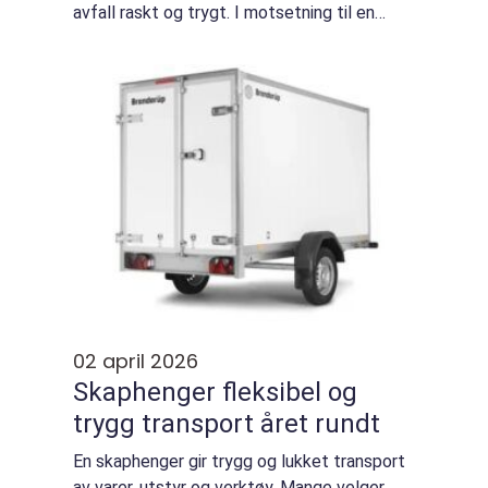
avfall raskt og trygt. I motsetning til en
vanlig støvsuger tåler den fukt, har robust
beholder og ofte spesielle munns...
02 april 2026
Skaphenger fleksibel og
trygg transport året rundt
En skaphenger gir trygg og lukket transport
av varer, utstyr og verktøy. Mange velger