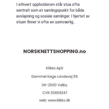
I ethvert oppholdsrom står stua ofte
sentralt som et samlingspunkt for både
avslapning og sosiale samlinger. I hjertet av
stuen finner vi ofte en uunnværlig
møbelklassiker sofabordet. Det er ikke bare
et funksjonelt mø...
NORSKNETTSHOPPING.
no
web:
www.klikko.dk