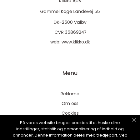
web:
www.klikko.dk
Menu
Reklame
Om oss
Cookies
På vores website bruges cookies til at huske dine
Kontakt Oss
indstillinger, statistik og personalisering af indhold og
Sitemap
annoncer. Denne information deles med tredjepart. Ved