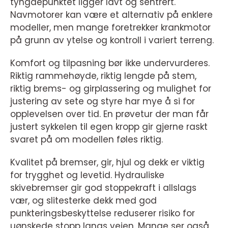
tyngdepunktet ligger lavt og sentrert.
Navmotorer kan være et alternativ på enklere
modeller, men mange foretrekker krankmotor
på grunn av ytelse og kontroll i variert terreng.
Komfort og tilpasning bør ikke undervurderes.
Riktig rammehøyde, riktig lengde på stem,
riktig brems- og girplassering og mulighet for
justering av sete og styre har mye å si for
opplevelsen over tid. En prøvetur der man får
justert sykkelen til egen kropp gir gjerne raskt
svaret på om modellen føles riktig.
Kvalitet på bremser, gir, hjul og dekk er viktig
for trygghet og levetid. Hydrauliske
skivebremser gir god stoppekraft i allslags
vær, og slitesterke dekk med god
punkteringsbeskyttelse reduserer risiko for
uønskede stopp langs veien. Mange ser også