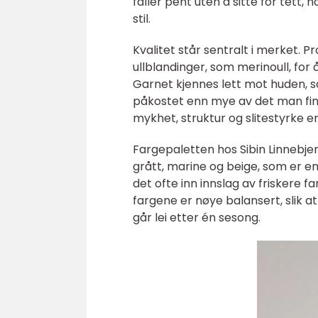
faller pent uten å sitte for tett
stil.
Kvalitet står sentralt i merket. 
ullblandinger, som merinoull, for
Garnet kjennes lett mot huden, s
påkostet enn mye av det man fin
mykhet, struktur og slitestyrke e
Fargepaletten hos Sibin Linnebjer
grått, marine og beige, som er e
det ofte inn innslag av friskere farg
fargene er nøye balansert, slik at
går lei etter én sesong.