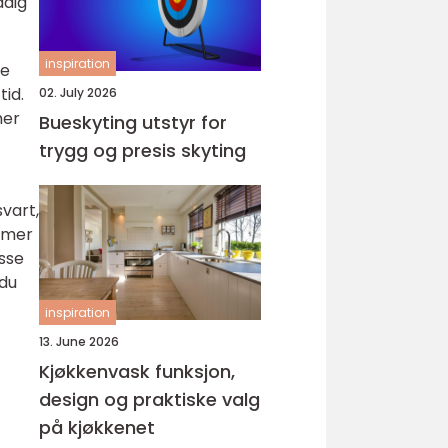
ddig
inspiration
ke
tid.
02. July 2026
mer
Bueskyting utstyr for
trygg og presis skyting
vart,
ommer
isse
 du
inspiration
13. June 2026
Kjøkkenvask funksjon,
design og praktiske valg
på kjøkkenet