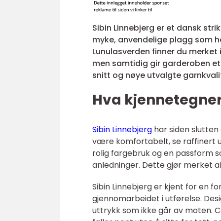
Sibin Linnebjerg er et dansk str
myke, anvendelige plagg som h
Lunulasverden finner du merket 
men samtidig gir garderoben et
snitt og nøye utvalgte garnkvali
Hva kjennetegner 
Sibin Linnebjerg
har siden slutten 
være komfortabelt, se raffinert ut
rolig fargebruk og en passform 
anledninger. Dette gjør merket ak
Sibin Linnebjerg er kjent for en f
gjennomarbeidet i utførelse. Desi
uttrykk som ikke går av moten. C