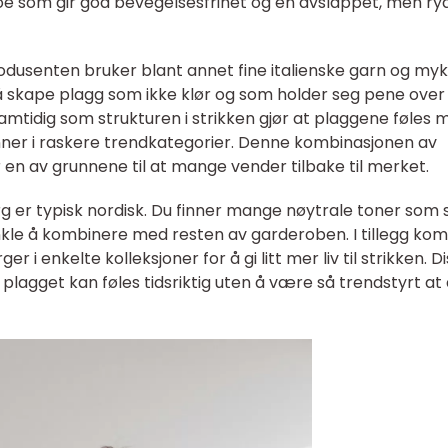
, noe som gir god bevegelsesfrihet og en avslappet, men ry
Produsenten bruker blant annet fine italienske garn og my
 å skape plagg som ikke klør og som holder seg pene over 
amtidig som strukturen i strikken gjør at plaggene føles 
ner i raskere trendkategorier. Denne kombinasjonen av
r en av grunnene til at mange vender tilbake til merket.
g er typisk nordisk. Du finner mange nøytrale toner som s
nkle å kombinere med resten av garderoben. I tillegg k
er i enkelte kolleksjoner for å gi litt mer liv til strikken. D
 plagget kan føles tidsriktig uten å være så trendstyrt at