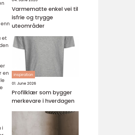
en
Varmematte enkel vei til
isfrie og trygge
d enn
uteområder
 et
 den
ger
r en
inspiration
le
01. June 2026
pe
Profilklær som bygger
merkevare i hverdagen
 i