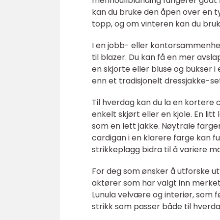
merinoullblanding fungerer godt 
kan du bruke den åpen over en t
topp, og om vinteren kan du bru
I en jobb- eller kontorsammenhe
til blazer. Du kan få en mer avs
en skjorte eller bluse og bukser 
enn et tradisjonelt dressjakke-set
Til hverdag kan du la en kortere 
enkelt skjørt eller en kjole. En 
som en lett jakke. Nøytrale far
cardigan i en klarere farge kan 
strikkeplagg bidra til å variere 
For deg som ønsker å utforske utva
aktører som har valgt inn merket fo
Lunula velvære og interiør, som f
strikk som passer både til hverd