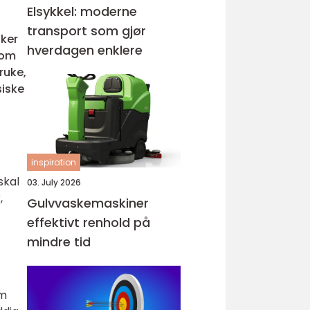
Elsykkel: moderne
transport som gjør
sker
hverdagen enklere
som
ruke,
siske
inspiration
skal
03. July 2026
,
Gulvvaskemaskiner
effektivt renhold på
mindre tid
om