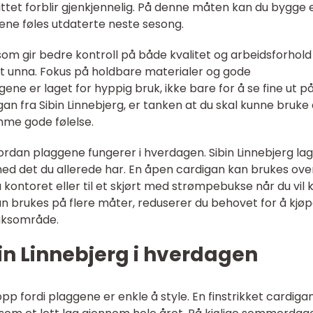
ittet forblir gjenkjennelig. På denne måten kan du bygge 
ene føles utdaterte neste sesong.
som gir bedre kontroll på både kvalitet og arbeidsforhol
t unna. Fokus på holdbare materialer og gode
ne er laget for hyppig bruk, ikke bare for å se fine ut på
igan fra Sibin Linnebjerg, er tanken at du skal kunne bruke
mme gode følelse.
rdan plaggene fungerer i hverdagen. Sibin Linnebjerg la
ed det du allerede har. En åpen cardigan kan brukes ove
 kontoret eller til et skjørt med strømpebukse når du vil k
an brukes på flere måter, reduserer du behovet for å kjø
ruksområde.
in Linnebjerg i hverdagen
pp fordi plaggene er enkle å style. En finstrikket cardigan