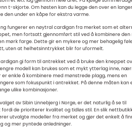
som et lett lag gjennom hele året. På kjølige sommerdag
ynn t-skjorte. Om høsten kan du legge den over en lang
ke den under en kåpe for ekstra varme.
ng fungerer en nøytral cardigan fra merket som et alter
lappet, men fortsatt gjennomført stil ved å kombinere de
i en mørk farge. Dette gir en mykere og mer behagelig føl
t, uten at helhetsinntrykket blir for uformelt.
cardigan gi form til antrekket ved å bruke den kneppet ov
litt lengre modell kan brukes som et mykt ytterlag inne, n
ger er enkle å kombinere med mønstrede plagg, mens en
fungere som fokuspunkt i antrekket. På denne måten kan 
mange ulike kombinasjoner.
lget av Sibin Linnebjerg i Norge, er det naturlig å se til
rdi de prioriterer kvalitet og tidløs stil. En slik nettbutik
ører utvalgte modeller fra merket og gjør det enkelt å fi
ag og mer pyntede anledninger.