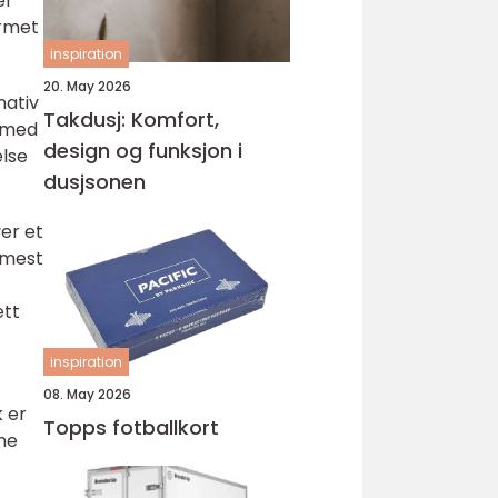
er
ermet
inspiration
20. May 2026
nativ
Takdusj: Komfort,
n med
design og funksjon i
else
dusjsonen
er et
ærmest
ett
inspiration
08. May 2026
k er
Topps fotballkort
nne