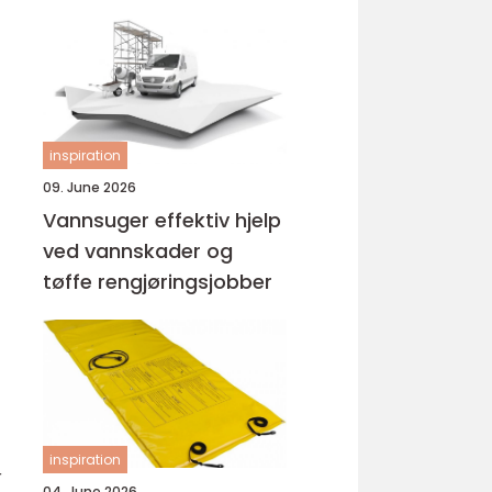
inspiration
09. June 2026
Vannsuger effektiv hjelp
ved vannskader og
tøffe rengjøringsjobber
inspiration
r
04. June 2026