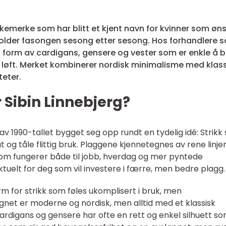
ikkemerke som har blitt et kjent navn for kvinner som øn
older fasongen sesong etter sesong. Hos forhandlere 
i form av cardigans, gensere og vester som er enkle å b
 løft. Merket kombinerer nordisk minimalisme med klas
teter.
Sibin Linnebjerg?
av 1990-tallet bygget seg opp rundt en tydelig idé: Strikk 
 og tåle flittig bruk. Plaggene kjennetegnes av rene linjer
som fungerer både til jobb, hverdag og mer pyntede
tuelt for deg som vil investere i færre, men bedre plagg.
orm for strikk som føles ukomplisert i bruk, men
gnet er moderne og nordisk, men alltid med et klassisk
ardigans og gensere har ofte en rett og enkel silhuett s