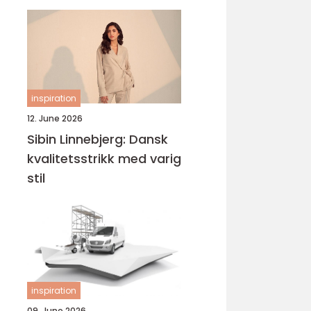
inspiration
12. June 2026
Sibin Linnebjerg: Dansk
kvalitetsstrikk med varig
stil
inspiration
09. June 2026