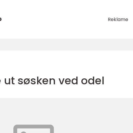
o
Reklame
ut søsken ved odel