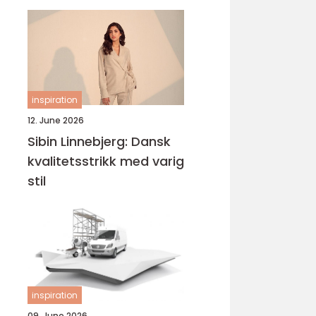
inspiration
12. June 2026
Sibin Linnebjerg: Dansk
kvalitetsstrikk med varig
stil
inspiration
09. June 2026