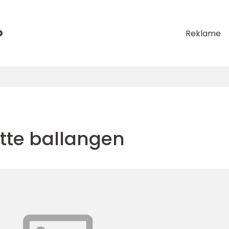
o
Reklame
ytte ballangen