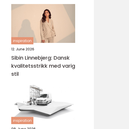
inspiration
12. June 2026
Sibin Linnebjerg: Dansk
kvalitetsstrikk med varig
stil
inspiration
09. June 2026