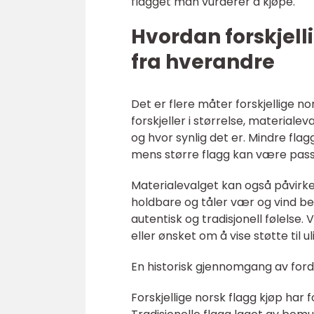
flagget man vurderer å kjøpe.
Hvordan forskjelli
fra hverandre
Det er flere måter forskjellige no
forskjeller i størrelse, material
og hvor synlig det er. Mindre fla
mens større flagg kan være pass
Materialevalget kan også påvirke
holdbare og tåler vær og vind b
autentisk og tradisjonell følelse
eller ønsket om å vise støtte til u
En historisk gjennomgang av ford
Forskjellige norsk flagg kjøp har