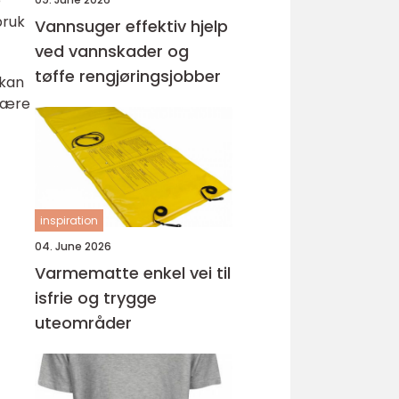
e
bruk
Vannsuger effektiv hjelp
ved vannskader og
tøffe rengjøringsjobber
 kan
 være
inspiration
04. June 2026
Varmematte enkel vei til
isfrie og trygge
uteområder