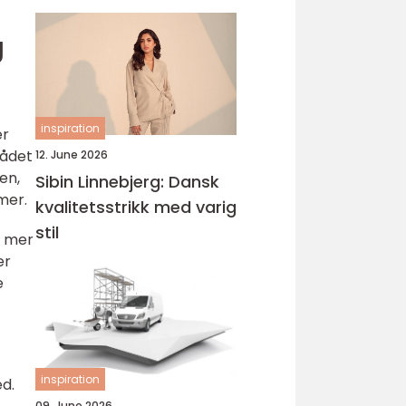
g
inspiration
er
rådet
12. June 2026
en,
Sibin Linnebjerg: Dansk
mer.
kvalitetsstrikk med varig
stil
s mer
er
e
inspiration
ed.
09. June 2026