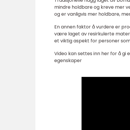
Tradisjonelle flagg laget av bomu
mindre holdbare og kreve mer ve
og er vanligvis mer holdbare, me
En annen faktor å vurdere er pr
være laget av resirkulerte mater
et viktig aspekt for personer som
Video kan settes inn her for å gi 
egenskaper