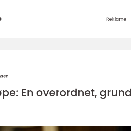
o
Reklame
nsen
øpe: En overordnet, grund