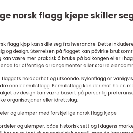
ge norsk flagg kjøpe skiller se
rsk flagg kjøp kan skille seg fra hverandre. Dette inkluder
evalg og design. Størrelsen på flagget kan påvirke bruksom
gg kan være mer praktisk å bruke på balkongen eller i hag
ende for offentlige arrangementer eller større eiendom
 flaggets holdbarhet og utseende. Nylonflagg er vanligvi
edre enn bomullsflagg. Bomullsflagg kan derimot ha en m
. Valget av design kan være basert på personlig preferans
like organisasjoner eller idrettslag.
eler og ulemper med forskjellige norsk flagg kjøpe
 fordeler og ulemper, både historisk sett og i dagens mark