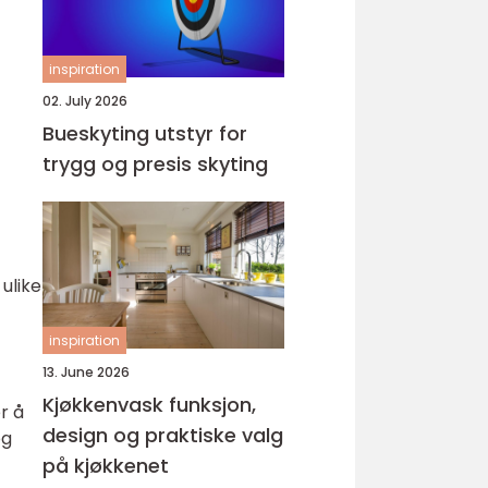
inspiration
02. July 2026
Bueskyting utstyr for
trygg og presis skyting
 ulike
inspiration
13. June 2026
Kjøkkenvask funksjon,
r å
design og praktiske valg
og
på kjøkkenet