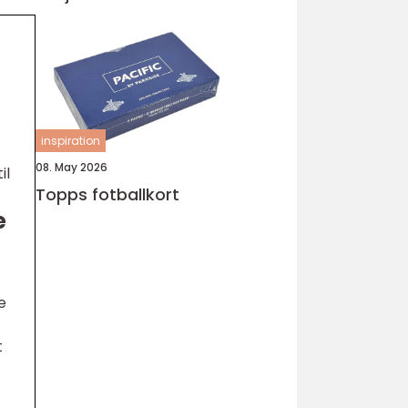
inspiration
08. May 2026
il
Topps fotballkort
e
e
t