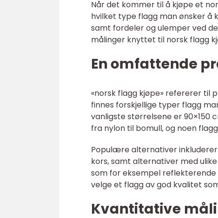
Når det kommer til å kjøpe et nor
hvilket type flagg man ønsker å 
samt fordeler og ulemper ved de fo
målinger knyttet til norsk flagg k
En omfattende pr
«norsk flagg kjøpe» refererer til 
finnes forskjellige typer flagg m
vanligste størrelsene er 90×150
fra nylon til bomull, og noen flag
Populære alternativer inkluderer
kors, samt alternativer med ulike
som for eksempel reflekterende e
velge et flagg av god kvalitet so
Kvantitative måli