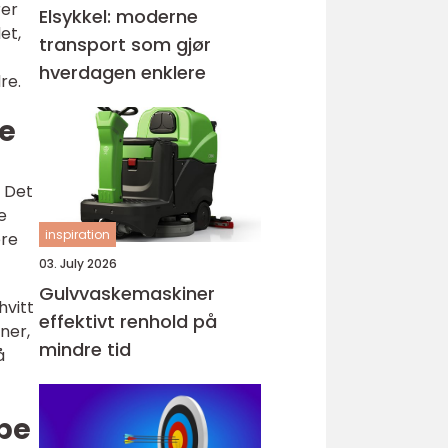
rer
Elsykkel: moderne
et,
transport som gjør
hverdagen enklere
re.
pe
. Det
e
inspiration
ere
03. July 2026
Gulvvaskemaskiner
hvitt
effektivt renhold på
ner,
mindre tid
å
øpe