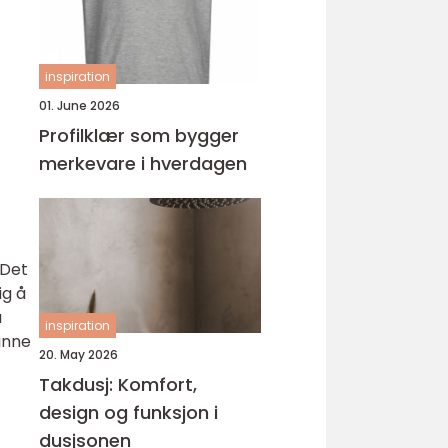
inspiration
01. June 2026
Profilklær som bygger
merkevare i hverdagen
 Det
ig å
å
inspiration
inne
20. May 2026
Takdusj: Komfort,
design og funksjon i
dusjsonen