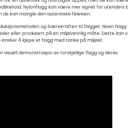
ll har en autentisk og nostalgisk appell, men de kan vær
dlikehold. Nylonflagg kan være mer egnet for utendørs 
n de kan mangle den autentiske følelsen.
oduksjonsmetoden og bærekraften til flagget. Noen flagg
ialer eller produsert på en miljøvennlig måte. Dette kan
 ønsker å kjøpe et flagg med tanke på miljøet.
en visuell demonstrasjon av forskjellige flagg og deres