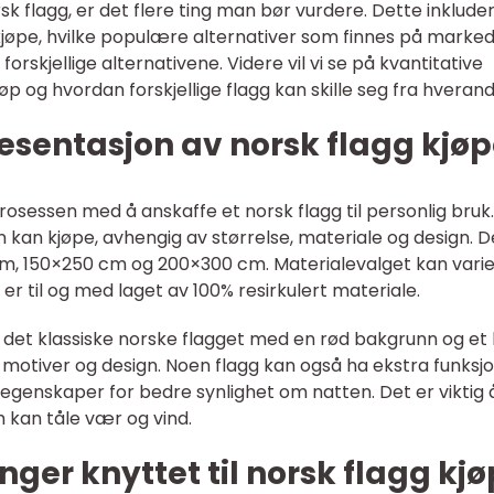
sk flagg, er det flere ting man bør vurdere. Dette inklude
kjøpe, hvilke populære alternativer som finnes på marked
rskjellige alternativene. Videre vil vi se på kvantitative
jøp og hvordan forskjellige flagg kan skille seg fra hverand
esentasjon av norsk flagg kjø
prosessen med å anskaffe et norsk flagg til personlig bruk
an kan kjøpe, avhengig av størrelse, materiale og design. D
 cm, 150×250 cm og 200×300 cm. Materialevalget kan vari
g er til og med laget av 100% resirkulert materiale.
 det klassiske norske flagget med en rød bakgrunn og et 
 motiver og design. Noen flagg kan også ha ekstra funksjo
genskaper for bedre synlighet om natten. Det er viktig 
m kan tåle vær og vind.
nger knyttet til norsk flagg kj