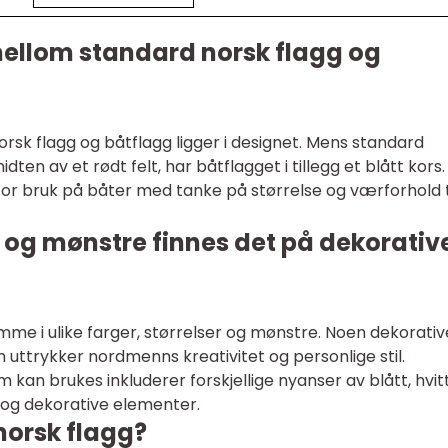
 mellom standard norsk flagg og
rsk flagg og båtflagg ligger i designet. Mens standard
idten av et rødt felt, har båtflagget i tillegg et blått kors.
for bruk på båter med tanke på størrelse og værforhold t
r og mønstre finnes det på dekorativ
me i ulike farger, størrelser og mønstre. Noen dekorativ
 uttrykker nordmenns kreativitet og personlige stil.
kan brukes inkluderer forskjellige nyanser av blått, hvit
 og dekorative elementer.
norsk flagg?