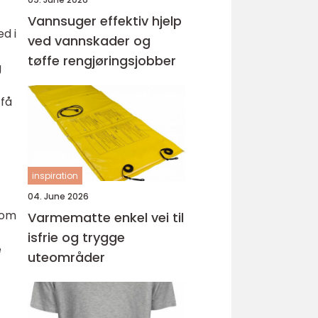
Vannsuger effektiv hjelp
d i
ved vannskader og
tøffe rengjøringsjobber
g
 få
inspiration
04. June 2026
som
Varmematte enkel vei til
isfrie og trygge
e
uteområder