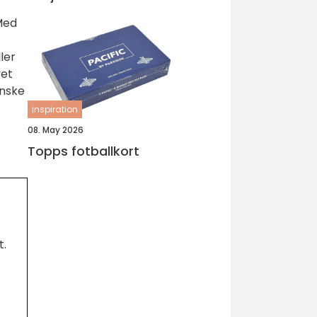
Med
ler
vet
enske
inspiration
08. May 2026
Topps fotballkort
t.