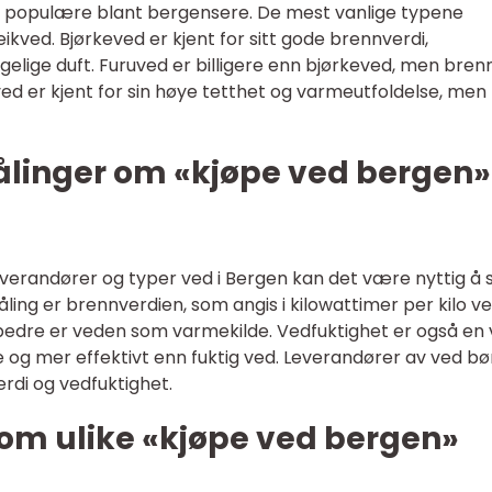
er populære blant bergensere. De mest vanlige typene
ikved. Bjørkeved er kjent for sitt gode brennverdi,
lige duft. Furuved er billigere enn bjørkeved, men bren
ved er kjent for sin høye tetthet og varmeutfoldelse, men
ålinger om «kjøpe ved bergen»
verandører og typer ved i Bergen kan det være nyttig å 
åling er brennverdien, som angis i kilowattimer per kilo ve
edre er veden som varmekilde. Vedfuktighet er også en v
e og mer effektivt enn fuktig ved. Leverandører av ved bø
rdi og vedfuktighet.
lom ulike «kjøpe ved bergen»