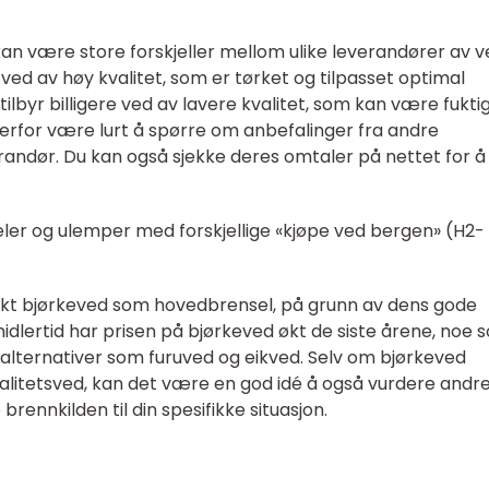
kan være store forskjeller mellom ulike leverandører av ve
ved av høy kvalitet, som er tørket og tilpasset optimal
ilbyr billigere ved av lavere kvalitet, som kan være fukti
derfor være lurt å spørre om anbefalinger fra andre
randør. Du kan også sjekke deres omtaler på nettet for å
.
ler og ulemper med forskjellige «kjøpe ved bergen» (H2-
rukt bjørkeved som hovedbrensel, på grunn av dens gode
idlertid har prisen på bjørkeved økt de siste årene, noe 
er alternativer som furuved og eikved. Selv om bjørkeved
alitetsved, kan det være en god idé å også vurdere andr
brennkilden til din spesifikke situasjon.