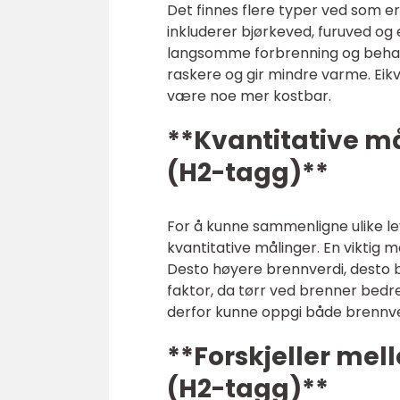
Det finnes flere typer ved som 
inkluderer bjørkeved, furuved og e
langsomme forbrenning og behage
raskere og gir mindre varme. Eik
være noe mer kostbar.
**Kvantitative m
(H2-tagg)**
For å kunne sammenligne ulike le
kvantitative målinger. En viktig m
Desto høyere brennverdi, desto b
faktor, da tørr ved brenner bedr
derfor kunne oppgi både brennve
**Forskjeller mel
(H2-tagg)**