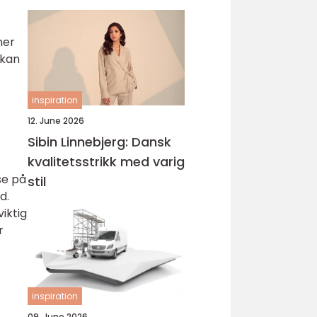
ner
 kan
inspiration
12. June 2026
Sibin Linnebjerg: Dansk
kvalitetsstrikk med varig
se på
stil
d.
iktig
r
inspiration
09. June 2026