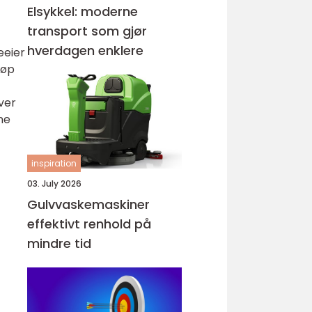
Elsykkel: moderne
transport som gjør
hverdagen enklere
eeier
jøp
ver
ne
inspiration
03. July 2026
Gulvvaskemaskiner
effektivt renhold på
mindre tid