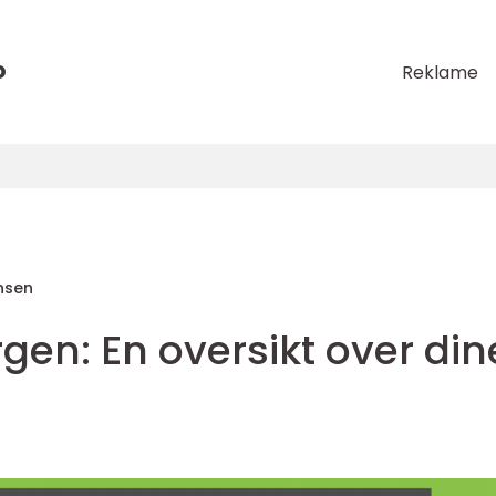
o
Reklame
nsen
rgen: En oversikt over din