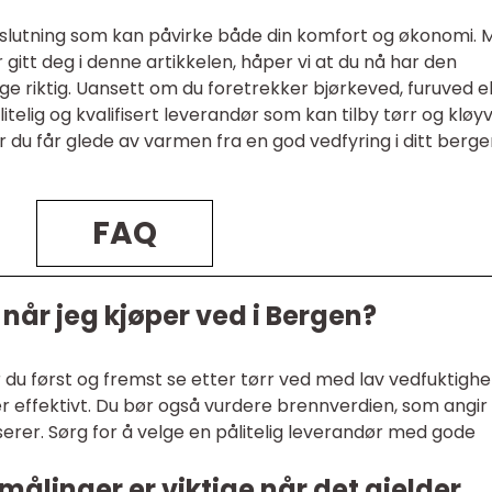
beslutning som kan påvirke både din komfort og økonomi. 
gitt deg i denne artikkelen, håper vi at du nå har den
e riktig. Uansett om du foretrekker bjørkeved, furuved el
litelig og kvalifisert leverandør som kan tilby tørr og kløy
 du får glede av varmen fra en god vedfyring i ditt berg
FAQ
 når jeg kjøper ved i Bergen?
r du først og fremst se etter tørr ved med lav vedfuktighe
 effektivt. Du bør også vurdere brennverdien, som angir
er. Sørg for å velge en pålitelig leverandør med gode
målinger er viktige når det gjelder