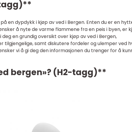
tagg)**
 på en dypdykk i kjøp av ved i Bergen. Enten du er en hytt
e ønsker å nyte de varme flammene fra en peis i byen, er k
 gi deg en grundig oversikt over kjøp av ved i Bergen,
r tilgjengelige, samt diskutere fordeler og ulemper ved h
nsker vi å gi deg den informasjonen du trenger for å kun
ved bergen»? (H2-tagg)**