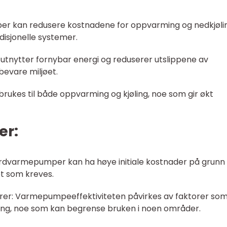
er kan redusere kostnadene for oppvarming og nedkjøli
isjonelle systemer.
utnytter fornybar energi og reduserer utslippene av
bevare miljøet.
brukes til både oppvarming og kjøling, noe som gir økt
er:
Jordvarmepumper kan ha høye initiale kostnader på grunn
et som kreves.
orer: Varmepumpeeffektiviteten påvirkes av faktorer so
ring, noe som kan begrense bruken i noen områder.