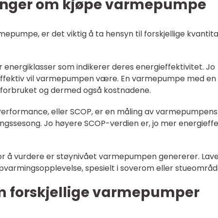
linger om kjøpe varmepumpe
pumpe, er det viktig å ta hensyn til forskjellige kvantita
energiklasser som indikerer deres energieffektivitet. Jo
r effektiv vil varmepumpen være. En varmepumpe med en
iforbruket og dermed også kostnadene.
f Performance, eller SCOP, er en måling av varmepumpens
ingssesong. Jo høyere SCOP-verdien er, jo mer energieffe
ktor å vurdere er støynivået varmepumpen genererer. Lav
pvarmingsopplevelse, spesielt i soverom eller stueområd
om forskjellige varmepumper