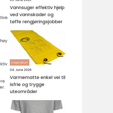
Vannsuger effektiv hjelp
ved vannskader og
tive
tøffe rengjøringsjobber
 høy
inspiration
ktiv
04. June 2026
Varmematte enkel vei til
ere
isfrie og trygge
er.
uteområder