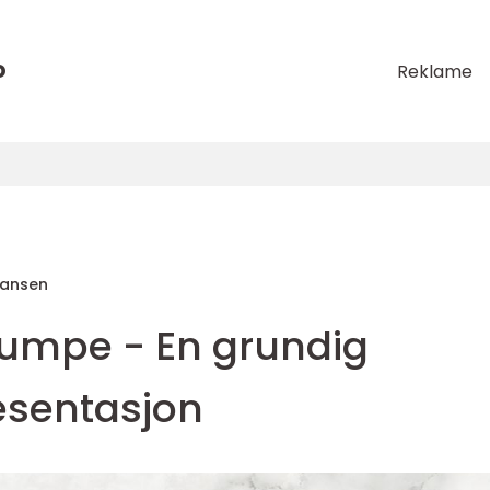
o
Reklame
Hansen
umpe - En grundig
esentasjon