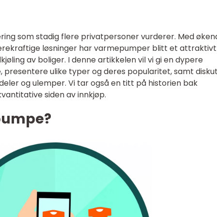
ing som stadig flere privatpersoner vurderer. Med øken
ærekraftige løsninger har varmepumper blitt et attraktivt
øling av boliger. I denne artikkelen vil vi gi en dypere
presentere ulike typer og deres popularitet, samt disku
deler og ulemper. Vi tar også en titt på historien bak
ntitative siden av innkjøp.
epumpe?