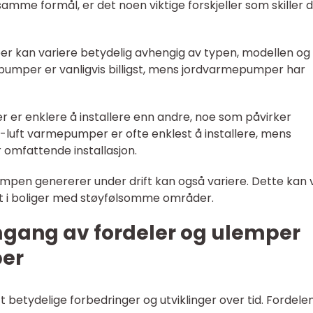
amme formål, er det noen viktige forskjeller som skiller
er kan variere betydelig avhengig av typen, modellen og
mepumper er vanligvis billigst, mens jordvarmepumper har
r er enklere å installere enn andre, noe som påvirker
til-luft varmepumper er ofte enklest å installere, mens
omfattende installasjon.
umpen genererer under drift kan også variere. Dette kan
elt i boliger med støyfølsomme områder.
mgang av fordeler og ulemper
er
tydelige forbedringer og utviklinger over tid. Fordele