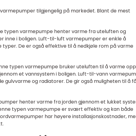
per varmepumper tilgjengelig på markedet. Blant de mest
nne typen varmepumpe henter varme fra uteluften og
rer inne i boligen. Luft-til-luft varmepumper er enkle å
e typer. De er også effektive til å nedkjøle rom på varme
enne typen varmepumpe bruker uteluften til å varme opp
gjennom et vannsystem i boligen. Luft-til-vann varmepu
 gulvvarme og radiatorer. De gir også muligheten til å f
mper henter varme fra jorden gjennom et lukket syst
 Denne typen varmepumpe er svært effektiv og kan både
 Jordvarmepumper har høyere installasjonskostnader, m
t.