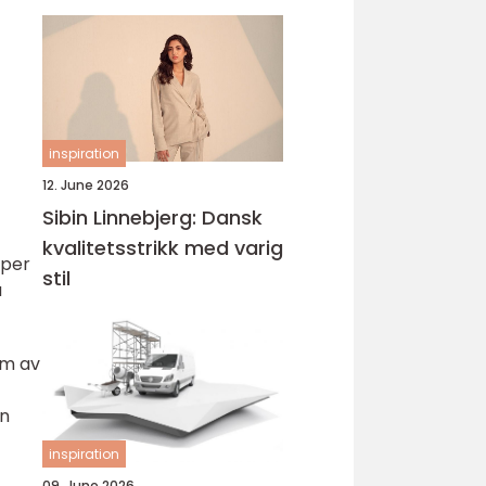
inspiration
12. June 2026
Sibin Linnebjerg: Dansk
kvalitetsstrikk med varig
mper
stil
å
em av
en
inspiration
09. June 2026