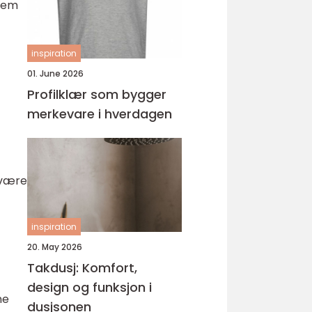
 dem
inspiration
01. June 2026
Profilklær som bygger
merkevare i hverdagen
 være
inspiration
20. May 2026
Takdusj: Komfort,
design og funksjon i
ne
dusjsonen