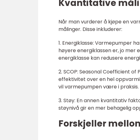
Kvantitative må
Når man vurderer å kjøpe en varme
målinger. Disse inkluderer:
1. Energiklasse: Varmepumper har 
høyere energiklassen er, jo me
energiklasse kan redusere energ
2. SCOP: Seasonal Coefficient o
effektivitet over en hel oppvarm
vil varmepumpen være i praksis.
3. Støy: En annen kvantitativ fa
støynivå gir en mer behagelig op
Forskjeller mell