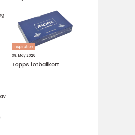
ng
inspiration
08. May 2026
Topps fotballkort
 av
m