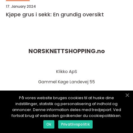
17. January 2024
Kjøpe grus i sekk: En grundig oversikt
NORSKNETTSHOPPING.
no
På vores website bruges cookies til at huske dine
indstillinger, statistik og personalisering af indhold og
annoncer. Denne information deles med tredjepart. Ved
web:
www.klikko.dk
fortsat brug af websiden godkender du cookiepolitikken.
Ok
Privatlivspolitik