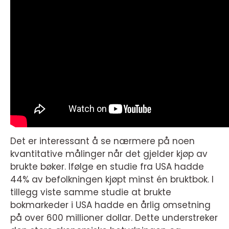
Det er interessant å se nærmere på noen
kvantitative målinger når det gjelder kjøp av
brukte bøker. Ifølge en studie fra USA hadde
44% av befolkningen kjøpt minst én bruktbok. I
tillegg viste samme studie at brukte
bokmarkeder i USA hadde en årlig omsetning
på over 600 millioner dollar. Dette understreker