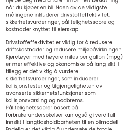
hjelpe deg med å ta en informert beslutning
når du kjøper en bil. Noen av de viktigste
målingene inkluderer drivstoffeffektivitet,
sikkerhetsvurderinger, pålitelighetsscore og
kostnader knyttet til eierskap.
Drivstoffeffektivitet er viktig for å redusere
driftskostnader og redusere miljøpåvirkningen.
Kjøretøyer med høyere miles per gallon (mpg)
er mer effektive og økonomiske på lang sikt. I
tillegg er det viktig å vurdere
sikkerhetsvurderinger, som inkluderer
kollisjonstester og tilgjengeligheten av
avanserte sikkerhetsfunksjoner som
kollisjonsvarsling og nødbrems.
Pålitelighetsscorer basert på
forbrukerundersøkelser kan også gi verdifull
innsikt i langtidsholdbarheten til en bilmodell.
Endelig er det viktig å undersøke de totale