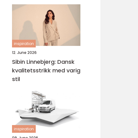
inspiration
12. June 2026
Sibin Linnebjerg: Dansk
kvalitetsstrikk med varig
stil
inspiration
09. June 2026