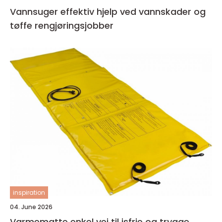
Vannsuger effektiv hjelp ved vannskader og
tøffe rengjøringsjobber
inspiration
04. June 2026
Varmematte enkel vei til isfrie og trygge