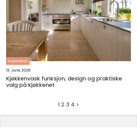
inspiration
13. June 2026
Kjøkkenvask funksjon, design og praktiske
valg på kjøkkenet
1
2
3
4
>