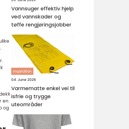
Vannsuger effektiv hjelp
ved vannskader og
tøffe rengjøringsjobber
ulike
.
r.
kk
inspiration
04. June 2026
Varmematte enkel vei til
 dekk
isfrie og trygge
r en
uteområder
p og