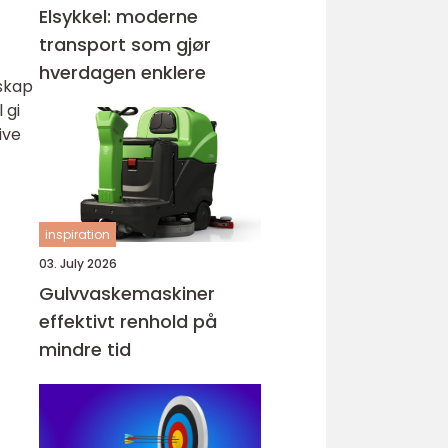
Elsykkel: moderne
transport som gjør
hverdagen enklere
nskap
 gi
ive
inspiration
03. July 2026
Gulvvaskemaskiner
effektivt renhold på
mindre tid