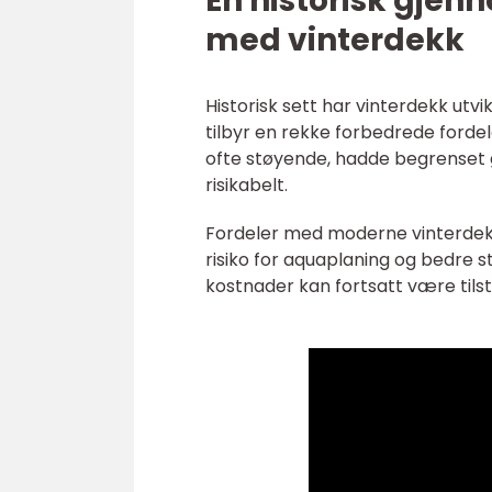
En historisk gje
med vinterdekk
Historisk sett har vinterdekk utv
tilbyr en rekke forbedrede forde
ofte støyende, hadde begrenset g
risikabelt.
Fordeler med moderne vinterdekk
risiko for aquaplaning og bedre s
kostnader kan fortsatt være tils