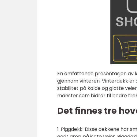
En omfattende presentasjon av kj
gjennom vinteren. Vinterdekk er s
stabilitet på kalde og glatte vei
mønster som bidrar til bedre tre
Det finnes tre ho
1. Piggdekk: Disse dekkene har sm
godt grep på isete veier. Piggde