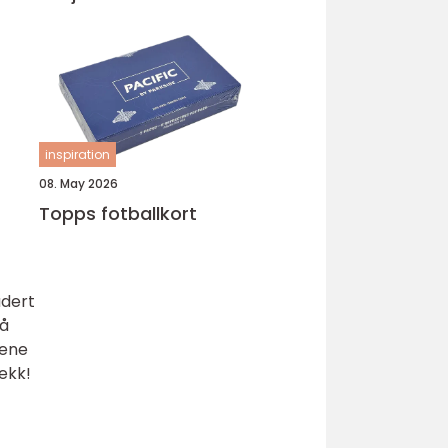
inspiration
08. May 2026
Topps fotballkort
udert
 å
kene
dekk!