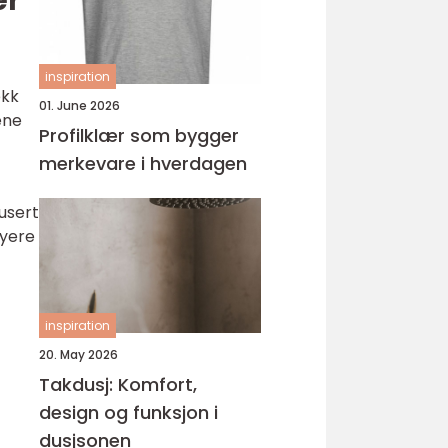
er
inspiration
ekk
01. June 2026
ene
Profilklær som bygger
merkevare i hverdagen
usert
øyere
inspiration
20. May 2026
Takdusj: Komfort,
design og funksjon i
dusjsonen