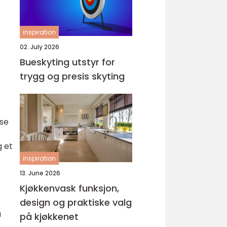
inspiration
02. July 2026
Bueskyting utstyr for
trygg og presis skyting
lse
g et
inspiration
13. June 2026
Kjøkkenvask funksjon,
design og praktiske valg
a
på kjøkkenet