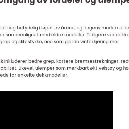
nnomgang av fordeler og ulemp
iklet seg betydelig i løpet av årene, og dagens moderne d
ler sammenlignet med eldre modeller. Tidligere var dekk
rep og slitestyrke, noe som gjorde vinterkjøring mer
 inkluderer bedre grep, kortere bremsestrekninger, red
tabilitet. Likevel, ulemper som merkbart økt veistøy og h
tede for enkelte dekkmodeller.