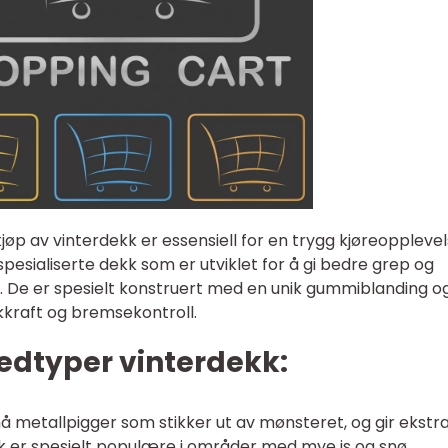
øp av vinterdekk er essensiell for en trygg kjøreoppleve
pesialiserte dekk som er utviklet for å gi bedre grep og
er. De er spesielt konstruert med en unik gummiblanding o
kkraft og bremsekontroll.
vedtyper vinterdekk:
å metallpigger som stikker ut av mønsteret, og gir ekstr
kk er spesielt populære i områder med mye is og snø.