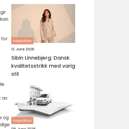
gir
 kan
 for
inspiration
12. June 2026
Sibin Linnebjerg: Dansk
kvalitetsstrikk med varig
stil
de
k av
ø og
inspiration
ndige
09. June 2026