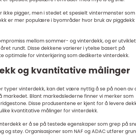
ar ikke pigger, men i stedet et spesielt vintermønster som 
 dekk er mer populære i byområder hvor bruk av piggdekk
kompromiss mellom sommer- og vinterdekk, og er utviklet
ret rundt. Disse dekkene varierer i ytelse basert på
ike optimale for vinterkjøring som dedikerte vinterdekk.
ekk og kvantitative målinger
er typer vinterdekk, kan det være nyttig å se på noen av 
 markedet. Blant markedslederne finner vi merker som
Bridgestone. Disse produsentene er kjent for å levere dek
ulike kvantitative målinger for vinterdekk.
vinterdekk er å se på testede egenskaper som grep på sn
ng og støy. Organisasjoner som NAF og ADAC utfører gru