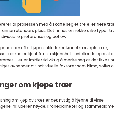
rerer til prosessen med å skaffe seg et tre eller flere tr
r annen utendørs plass. Det finnes en rekke ulike typer t
 individuelle preferanser og behov.
ene som ofte kjøpes inkluderer lønnetrær, epletrær,
se trærne er kjent for sin skjønnhet, løvfellende egensk
erommet. Det er imidlertid viktig å merke seg at det ikke fi
alget avhenger av individuelle faktorer som klima, sollys 
inger om kjøpe trær
tning om kjøp av trær er det nyttig å kjenne til visse
lingene inkluderer høyde, kronediameter og stammediame