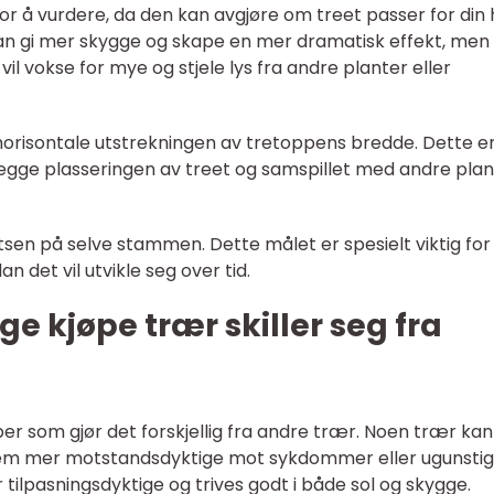
tor å vurdere, da den kan avgjøre om treet passer for din
kan gi mer skygge og skape en mer dramatisk effekt, men
vil vokse for mye og stjele lys fra andre planter eller
horisontale utstrekningen av tretoppens bredde. Dette e
nlegge plasseringen av treet og samspillet med andre pla
n på selve stammen. Dette målet er spesielt viktig for
n det vil utvikle seg over tid.
ge kjøpe trær skiller seg fra
er som gjør det forskjellig fra andre trær. Noen trær kan
dem mer motstandsdyktige mot sykdommer eller ugunsti
ilpasningsdyktige og trives godt i både sol og skygge.