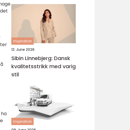
 hage
 det
r
inspiration
nter
12. June 2026
Sibin Linnebjerg: Dansk
 å
kvalitetsstrikk med varig
stil
 ha
ge
inspiration
09. June 2026