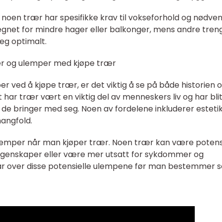
 noen trær har spesifikke krav til vokseforhold og nødve
gnet for mindre hager eller balkonger, mens andre tren
seg optimalt.
er og ulemper med kjøpe trær
er ved å kjøpe trær, er det viktig å se på både historien 
t har trær vært en viktig del av menneskers liv og har bli
de bringer med seg. Noen av fordelene inkluderer estetik
mangfold.
ulemper når man kjøper trær. Noen trær kan være potens
e egenskaper eller være mer utsatt for sykdommer og
klar over disse potensielle ulempene før man bestemmer 