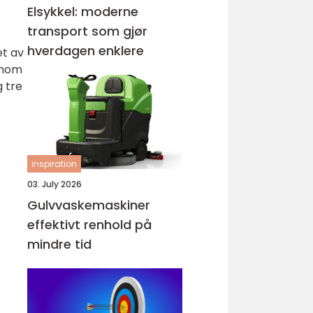
Elsykkel: moderne
transport som gjør
hverdagen enklere
et av
ennom
g tre
inspiration
03. July 2026
Gulvvaskemaskiner
effektivt renhold på
mindre tid