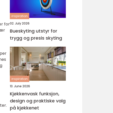
inspiration
02. July 2026
ær for
rær
Bueskyting utstyr for
trygg og presis skyting
aper
nnes
og
inspiration
13. June 2026
Kjøkkenvask funksjon,
design og praktiske valg
ter.
på kjøkkenet