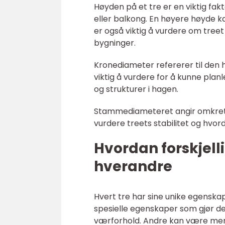
Høyden på et tre er en viktig fak
eller balkong. En høyere høyde 
er også viktig å vurdere om treet 
bygninger.
Kronediameter refererer til den 
viktig å vurdere for å kunne pla
og strukturer i hagen.
Stammediameteret angir omkretse
vurdere treets stabilitet og hvorda
Hvordan forskjelli
hverandre
Hvert tre har sine unike egenskap
spesielle egenskaper som gjør 
værforhold. Andre kan være mer t