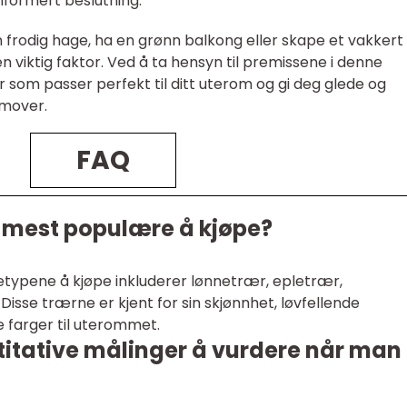
informert beslutning.
frodig hage, ha en grønn balkong eller skape et vakkert
n viktig faktor. Ved å ta hensyn til premissene i denne
ær som passer perfekt til ditt uterom og gi deg glede og
emover.
FAQ
r mest populære å kjøpe?
typene å kjøpe inkluderer lønnetrær, epletrær,
isse trærne er kjent for sin skjønnhet, løvfellende
e farger til uterommet.
titative målinger å vurdere når man