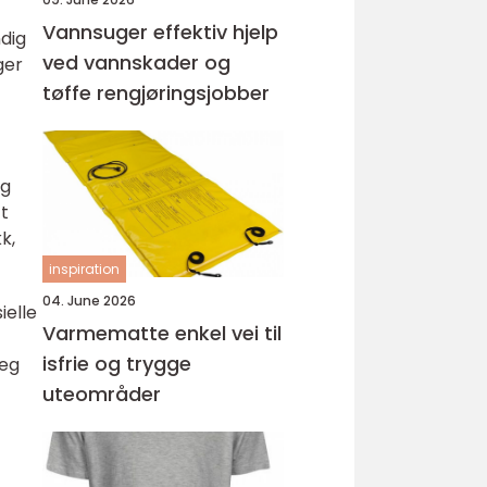
Vannsuger effektiv hjelp
ndig
ved vannskader og
ger
tøffe rengjøringsjobber
og
tt
k,
inspiration
04. June 2026
ielle
Varmematte enkel vei til
isfrie og trygge
seg
uteområder