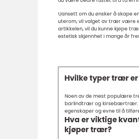
du være bedre rustet til å ta en 
Uansett om du ønsker å skape en 
uterom, vil valget av trær være e
artikkelen, vil du kunne kjøpe tr
estetisk skjønnhet i mange år fr
Hvilke typer trær e
Noen av de mest populære tre
barlindtrær og kirsebærtrær. D
egenskaper og evne til å tilfør
Hva er viktige kvan
kjøper trær?