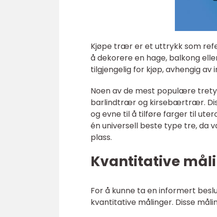
Kjøpe trær er et uttrykk som refe
å dekorere en hage, balkong elle
tilgjengelig for kjøp, avhengig av
Noen av de mest populære tretyp
barlindtrær og kirsebærtrær. Dis
og evne til å tilføre farger til ut
én universell beste type tre, da v
plass.
Kvantitative mål
For å kunne ta en informert beslu
kvantitative målinger. Disse må