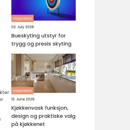
inspiration
02. July 2026
Bueskyting utstyr for
trygg og presis skyting
inspiration
ekter
er
13. June 2026
Kjøkkenvask funksjon,
design og praktiske valg
å
på kjøkkenet