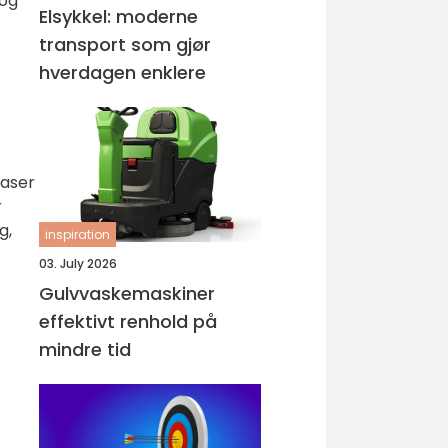
 og
Elsykkel: moderne
transport som gjør
hverdagen enklere
laser
r
g,
inspiration
03. July 2026
Gulvvaskemaskiner
effektivt renhold på
mindre tid