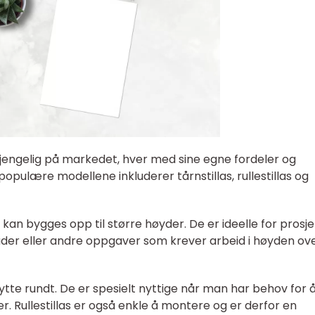
ilgjengelig på markedet, hver med sine egne fordeler og
pulære modellene inkluderer tårnstillas, rullestillas og
 kan bygges opp til større høyder. De er ideelle for prosj
ader eller andre oppgaver som krever arbeid i høyden ov
flytte rundt. De er spesielt nyttige når man har behov for 
teder. Rullestillas er også enkle å montere og er derfor en