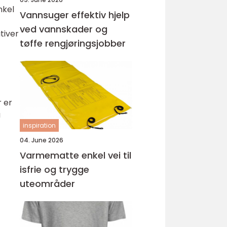
nkel
Vannsuger effektiv hjelp
ved vannskader og
tiver
tøffe rengjøringsjobber
r er
å
inspiration
04. June 2026
Varmematte enkel vei til
isfrie og trygge
uteområder