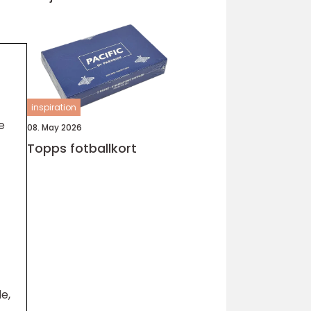
inspiration
e
08. May 2026
Topps fotballkort
e,