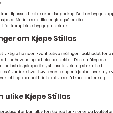
er.
g kan tilpasses til ulike arbeidsoppdrag. De kan bygges opp
rasjoner. Modulære stillaser gir også en sikker
et for komplekse byggeprosjekter.
nger om Kjøpe Stillas
det viktig å ha noen kvantitative målinger i bakhodet for å 
ser til behovene og arbeidsprosjektet. Disse målingene
 belastningskapasitet, stillasets vekt og størrelse i
es å vurdere hvor høyt man trenger å jobbe, hvor mye 
hvor lett og kompakt det skal være å transportere og
 ulike Kjøpe Stillas
 produsenter kan tilby forskjellige funksjoner og kvalitete