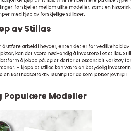
tasjon av kjøp av stillas. Vi vil se nærmere på ulike typer
inger, forskjeller mellom ulike modeller, samt en historisk
r med kjøp av forskjellige stillaser.
øp av Stillas
å utføre arbeid i høyder, enten det er for vedlikehold av
kter, kan det være nødvendig å investere i et stillas. Stil
lattform å jobbe på, og er derfor et essensielt verktøy fo
ner. Å kjøpe et stillas kan være en betydelig investerin
en kostnadseffektiv løsning for de som jobber jevnlig i
og Populære Modeller