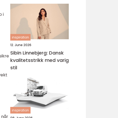
 i
inspiration
12. June 2026
Sibin Linnebjerg: Dansk
sikre
kvalitetsstrikk med varig
stil
vekt
inspiration
r når
09. June 2026