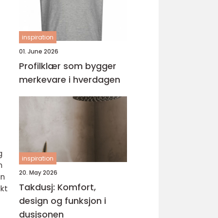
inspiration
01. June 2026
Profilklær som bygger
merkevare i hverdagen
g
inspiration
n
20. May 2026
en
Takdusj: Komfort,
økt
design og funksjon i
dusjsonen