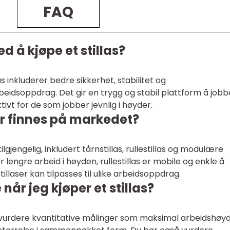
FAQ
d å kjøpe et stillas?
s inkluderer bedre sikkerhet, stabilitet og
arbeidsoppdrag. Det gir en trygg og stabil plattform å jobb
vt for de som jobber jevnlig i høyder.
ser finnes på markedet?
tilgjengelig, inkludert tårnstillas, rullestillas og modulære
for lengre arbeid i høyden, rullestillas er mobile og enkle å
llaser kan tilpasses til ulike arbeidsoppdrag.
når jeg kjøper et stillas?
du vurdere kvantitative målinger som maksimal arbeidshøyd