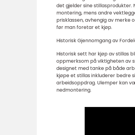
det gjelder sine stillasprodukte
montering, mens andre vektlegger
prisklassen, avhengig av merke og
før man foretar et kjøp.
Historisk Gjennomgang av Fordel
Historisk sett har kjøp av stilla
oppmerksom på viktigheten av sikk
designet med tanke på både arbe
kjøpe et stillas inkluderer bedre si
arbeidsoppdrag. Ulemper kan vær
nedmontering.