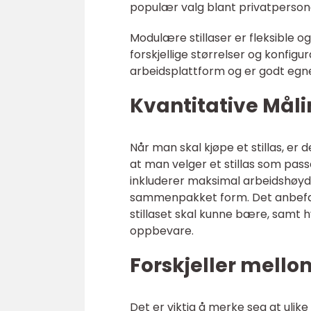
populær valg blant privatperson
Modulære stillaser er fleksible o
forskjellige størrelser og konfigu
arbeidsplattform og er godt egn
Kvantitative Måli
Når man skal kjøpe et stillas, er 
at man velger et stillas som pas
inkluderer maksimal arbeidshøyde,
sammenpakket form. Det anbefal
stillaset skal kunne bære, samt 
oppbevare.
Forskjeller mellom
Det er viktig å merke seg at ulike