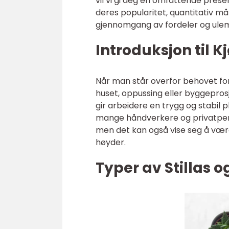
vil vi gi deg en omfattende presen
deres popularitet, quantitativ mål
gjennomgang av fordeler og ulempe
Introduksjon til Kj
Når man står overfor behovet for 
huset, oppussing eller byggeprosje
gir arbeidere en trygg og stabil p
mange håndverkere og privatperso
men det kan også vise seg å være 
høyder.
Typer av Stillas 