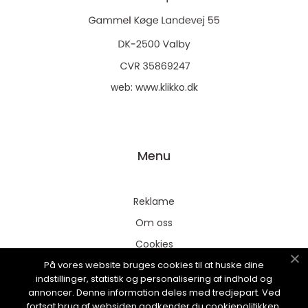
web:
www.klikko.dk
Menu
Reklame
Om oss
Cookies
På vores website bruges cookies til at huske dine
Kontakt Oss
indstillinger, statistik og personalisering af indhold og
Sitemap
annoncer. Denne information deles med tredjepart. Ved
fortsat brug af websiden godkender du cookiepolitikken.