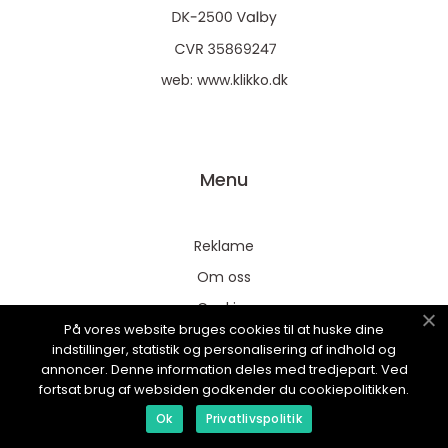
web:
www.klikko.dk
Menu
Reklame
Om oss
Cookies
På vores website bruges cookies til at huske dine
Kontakt Oss
indstillinger, statistik og personalisering af indhold og
annoncer. Denne information deles med tredjepart. Ved
Sitemap
fortsat brug af websiden godkender du cookiepolitikken.
Ok
Privatlivspolitik