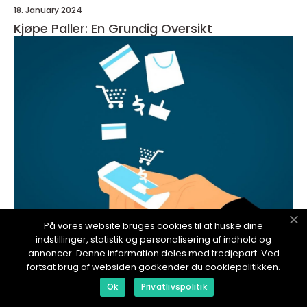
18. January 2024
Kjøpe Paller: En Grundig Oversikt
På vores website bruges cookies til at huske dine
indstillinger, statistik og personalisering af indhold og
redaktionel
annoncer. Denne information deles med tredjepart. Ved
18. January 2024
fortsat brug af websiden godkender du cookiepolitikken.
Kjøpe brukt iPad: En grundig oversikt
Ok
Privatlivspolitik