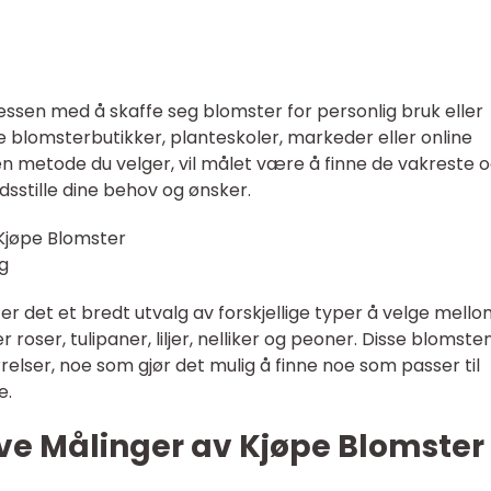
essen med å skaffe seg blomster for personlig bruk eller
e blomsterbutikker, planteskoler, markeder eller online
n metode du velger, vil målet være å finne de vakreste 
dsstille dine behov og ønsker.
Kjøpe Blomster
g
er det et bredt utvalg av forskjellige typer å velge mello
roser, tulipaner, liljer, nelliker og peoner. Disse blomste
elser, noe som gjør det mulig å finne noe som passer til
e.
ive Målinger av Kjøpe Blomster