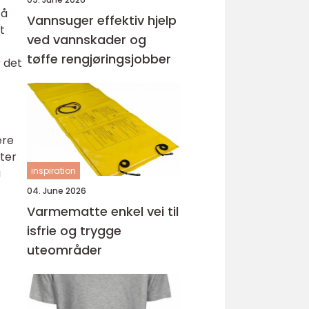
 å
Vannsuger effektiv hjelp
t
ved vannskader og
tøffe rengjøringsjobber
r det
ære
ter
inspiration
å
04. June 2026
Varmematte enkel vei til
isfrie og trygge
uteområder