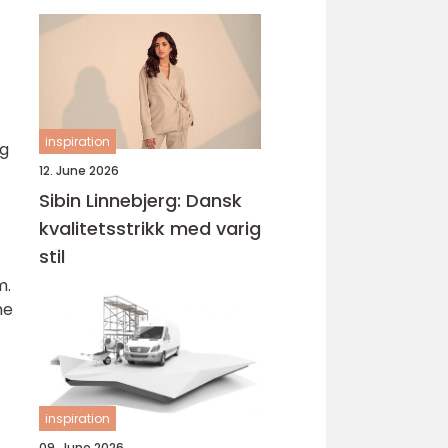
inspiration
og
12. June 2026
Sibin Linnebjerg: Dansk
kvalitetsstrikk med varig
stil
m.
ne
inspiration
09. June 2026