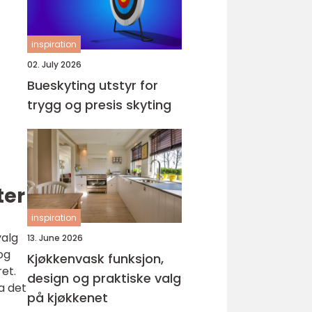
inspiration
02. July 2026
Bueskyting utstyr for
trygg og presis skyting
ter
inspiration
valg
13. June 2026
og
Kjøkkenvask funksjon,
et.
design og praktiske valg
a det
på kjøkkenet