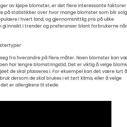
nger av kjøpe blomster, er det flere interessante faktorer
 på statistikker over hvor mange blomster som blir solg
pulære i hvert land, og gjennomsnittlig pris på ulike
 gi innsikt i trender og preferanser blant forbrukerne nå
mstertyper
er seg fra hverandre på flere måter. Noen blomster kan v
n har lengre blomstringstid. Det er viktig å velge bloms
jøet de skal plasseres i. For eksempel kan det være lurt 
uk dersom de skal brukes i et tørt klima, eller å velge
et er allergikere til stede.