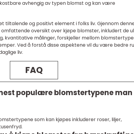
 kostbare avhengig av typen blomst og kan være
t tiltalende og positivt element i folks liv. Gjennom denn
 omfattende oversikt over kjøpe blomster, inkludert de ul
, kvantitative målinger, forskjeller mellom blomstertyp
lemper. Ved å forstå disse aspektene vil du være bedre r
aglige liv.
FAQ
 mest populære blomstertypene man
stertypene som kan kjøpes inkluderer roser, liljer,
 tusenfryd.