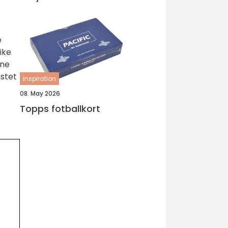
e
ike
ene
ustet
inspiration
08. May 2026
Topps fotballkort