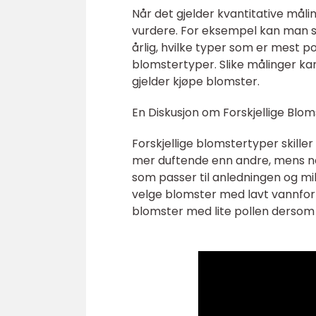
Når det gjelder kvantitative måli
vurdere. For eksempel kan man se
årlig, hvilke typer som er mest po
blomstertyper. Slike målinger kan
gjelder kjøpe blomster.
En Diskusjon om Forskjellige Blo
Forskjellige blomstertyper skill
mer duftende enn andre, mens noe
som passer til anledningen og mil
velge blomster med lavt vannforbr
blomster med lite pollen dersom d