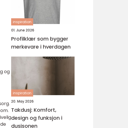
inspiration
01. June 2026
Profilklær som bygger
merkevare i hverdagen
lg og
inspiration
20. May 2026
sorg.
Takdusj: Komfort,
rom.
ivelig
design og funksjon i
 de
dusjsonen