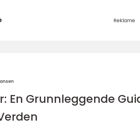
o
Reklame
Hansen
r: En Grunnleggende Gui
 Verden