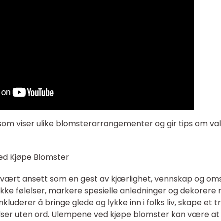
 som viser ulike blomsterarrangementer og gir tips om va
ved Kjøpe Blomster
r vært ansett som en gest av kjærlighet, vennskap og om
trykke følelser, markere spesielle anledninger og dekorere 
luderer å bringe glede og lykke inn i folks liv, skape et tr
ølelser uten ord. Ulempene ved kjøpe blomster kan være at