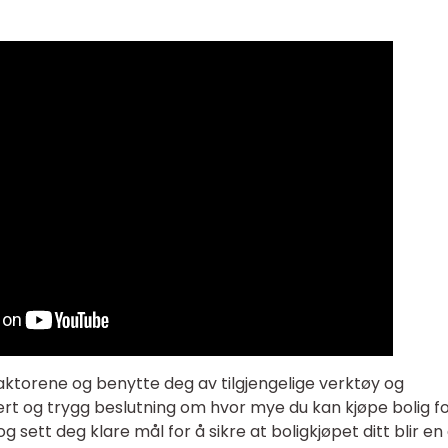
 faktorene og benytte deg av tilgjengelige verktøy og
ert og trygg beslutning om hvor mye du kan kjøpe bolig fo
 sett deg klare mål for å sikre at boligkjøpet ditt blir en