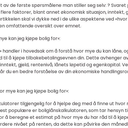
et av de første spørsmålene man stiller seg selv: ? Svaret
lere faktorer, blant annet økonomisk situasjon, inntekt, g
artikkelen skal vi dykke ned i de ulike aspektene ved «hvo
g en omfattende oversikt over emnet.
e kan jeg kjøpe bolig for»:
r» handler i hovedsak om å forstå hvor mye du kan låne, o
 til å kjøpe tilbakebetalingsevnen din. Dette avhenger a
nntekt, gjeld, rentenivå, lånets løpetid og egenkapital. V
får du en bedre forståelse av din økonomiske handlingsr
 mye kan jeg kjøpe bolig for»:
kulatorer tilgjengelig for å hjelpe deg med å finne ut hvor
mest populære er boliglånskalkulatoren, som tar hensyn ti
for å beregne et estimat på hvor mye du har råd til å kjøp
 å vurdere nivået på renten, da dette kan påvirke den måned