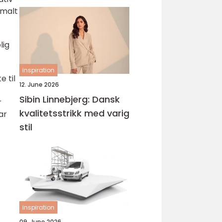
imalt
lig
inspiration
 til
12. June 2026
Sibin Linnebjerg: Dansk
r
kvalitetsstrikk med varig
ar
stil
inspiration
09. June 2026