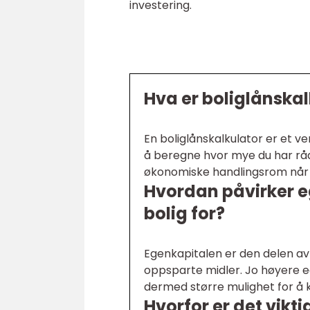
investering.
Hva er boliglånskal
En boliglånskalkulator er et ve
å beregne hvor mye du har råd t
økonomiske handlingsrom når d
Hvordan påvirker e
bolig for?
Egenkapitalen er den delen av 
oppsparte midler. Jo høyere e
dermed større mulighet for å k
Hvorfor er det vikt