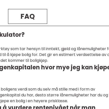
FAQ
kulator?
rktøy som tar hensyn til inntekt, gjeld og lånemuligheter f
il å kjøpe bolig for. Det gir en estimert verdsettelse av 
et kommer til boligkjøp.
genkapitalen hvor mye jeg kan kjøp
boligens verdi som du selv må stille med i form av
genkapital du har, desto større lånemuligheter har du og
jøpe en bolig i en høyere prisklasse.
ig å vurdere rentenivået når man