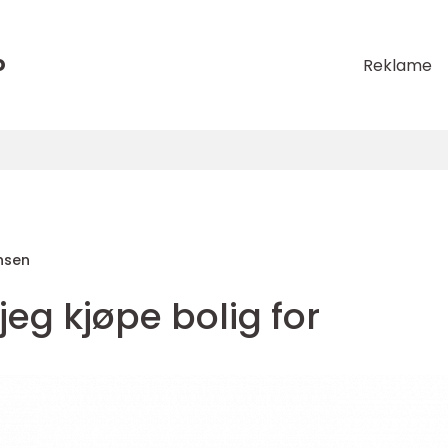
o
Reklame
nsen
eg kjøpe bolig for