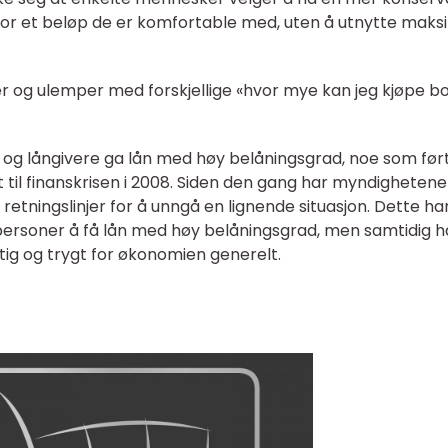
 for et beløp de er komfortable med, uten å utnytte maks
r og ulemper med forskjellige «hvor mye kan jeg kjøpe bo
r og långivere ga lån med høy belåningsgrad, noe som førte
utt til finanskrisen i 2008. Siden den gang har myndighetene
retningslinjer for å unngå en lignende situasjon. Dette ha
tpersoner å få lån med høy belåningsgrad, men samtidig h
ig og trygt for økonomien generelt.