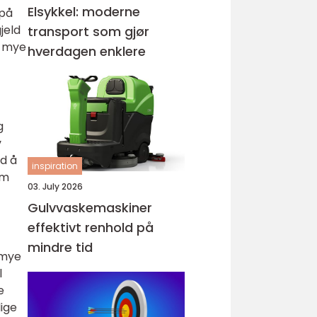
Elsykkel: moderne
 på
jeld
transport som gjør
r mye
hverdagen enklere
g
v
ed å
inspiration
om
03. July 2026
Gulvvaskemaskiner
effektivt renhold på
mindre tid
 mye
l
e
lige