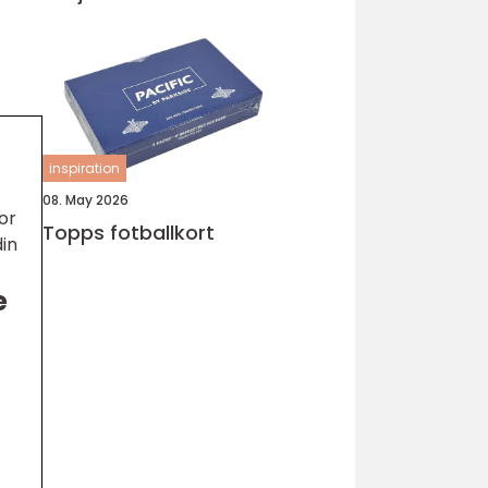
inspiration
08. May 2026
or
Topps fotballkort
din
e