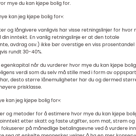
r mye du kan kjøpe bolig for.
e kan jeg kjøpe bolig for»:
r og långivere vanligvis har visse retningslinjer for hvor
 til din inntekt. En vanlig retningslinje er at den totale
nte, avdrag osv.) ikke bør overstige en viss prosentandel
gvis rundt 30-40%.
din egenkapital når du vurderer hvor mye du kan kjøpe bolig 
ligens verdi som du selv må stille med i form av oppspar
 har, desto større lånemuligheter har du og dermed størr
 høyere prisklasse.
e kan jeg kjøpe bolig for»:
ger og metoder for å estimere hvor mye du kan kjøpe bolig
oinntekt etter skatt og faste utgifter, som mat, strøm og
fokuserer på månedlige betalingsevne ved å vurdere inn
erke seg at enkelte mennesker velger å ha en mer konserv