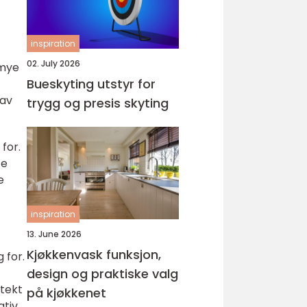
inspiration
02. July 2026
 mye
Bueskyting utstyr for
 av
trygg og presis skyting
for.
te
e
inspiration
13. June 2026
Kjøkkenvask funksjon,
 for.
design og praktiske valg
tekt
på kjøkkenet
ativ