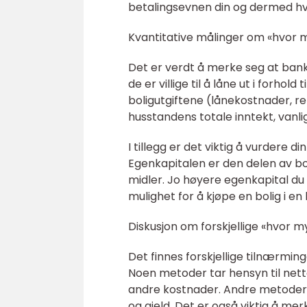
betalingsevnen din og dermed hvo
Kvantitative målinger om «hvor my
Det er verdt å merke seg at banke
de er villige til å låne ut i forhold
boligutgiftene (lånekostnader, re
husstandens totale inntekt, vanli
I tillegg er det viktig å vurdere 
Egenkapitalen er den delen av bo
midler. Jo høyere egenkapital du
mulighet for å kjøpe en bolig i en
Diskusjon om forskjellige «hvor my
Det finnes forskjellige tilnærmin
Noen metoder tar hensyn til nett
andre kostnader. Andre metoder 
og gjeld. Det er også viktig å m