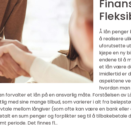
Finans
Fleksi
Å lån penger 
å realisere ul
uforutsette ut
kjøpe en ny bi
endene til å m
et lån være d
Imidlertid er d
aspektene ved
hvordan man 
an forvalter et lån på en ansvarlig måte. Forståelsen av L
ig med sine mange tilbud, som varierer i alt fra beløpstør
 avtale mellom långiver (som ofte kan være en bank eller 
betalt en sum penger og forplikter seg til å tilbakebeta
 periode. Det finnes fl...