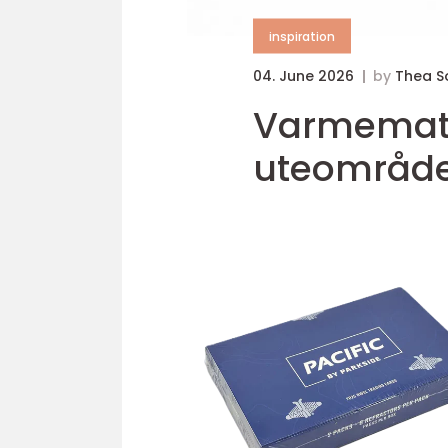
inspiration
04. June 2026
by
Thea S
Varmematte enkel vei til isfrie o
uteområd