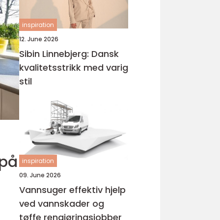
inspiration
12. June 2026
Sibin Linnebjerg: Dansk
kvalitetsstrikk med varig
stil
inspiration
09. June 2026
Vannsuger effektiv hjelp
ved vannskader og
tøffe rengjøringsjobber