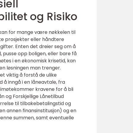
iell
bilitet og Risiko
kan for mange være nøkkelen til
ike prosjekter eller håndtere
gifter. Enten det dreier seg om å
l, pusse opp boligen, eller bare få
øtes i en økonomisk krisetid, kan
en løsningen man trenger.
et viktig å forstå de ulike
 å inngå i en låneavtale, fra
imøtekommer kravene for å bli
ån og Forskjellige Lånetilbud
relse til tilbakebetalingstid og
en annen finansinstitusjon) og en
le denne summen, samt eventuelle