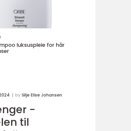
6
pleie for hår
faser
 2024
by
Silje Elise Johansen
enger -
en til