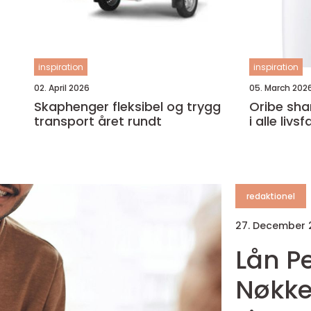
inspiration
inspiration
02. April 2026
05. March 202
Skaphenger fleksibel og trygg
Oribe shampoo luksus
transport året rundt
i alle livs
redaktionel
27. December
Lån P
Nøkkel