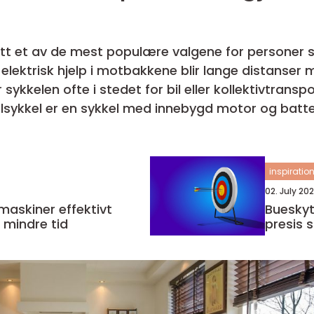
litt et av de mest populære valgene for personer 
elektrisk hjelp i motbakkene blir lange distanser
fte i stedet for bil eller kollektivtransport. Hva en elsykkel egen
..
inspiratio
02. July 20
ner effektivt
Bueskyt
 mindre tid
presis 