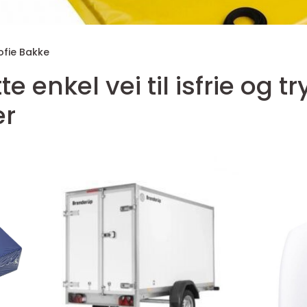
ofie Bakke
g trygge
er