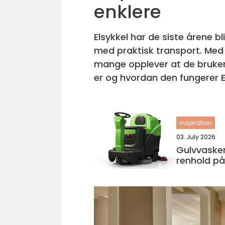
enklere
Elsykkel har de siste årene b
med praktisk transport. Med 
mange opplever at de bruker sykkelen o
er og hvordan den fungerer Elsykkel er en sykkel med innebygd motor og batteri som gir tråkkassistanse
når syklisten pedaler. Motore.
inspiration
03. July 2026
Gulvvaskemaski
renhold på