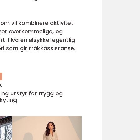
som vil kombinere aktivitet
 mer overkommelige, og
tlig
n
26
ing utstyr for trygg og
skyting