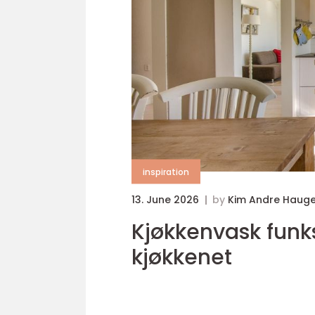
inspiration
13. June 2026
by
Kim Andre Haug
Kjøkkenvask funksjon, design og praktiske valg på
kjøkkenet