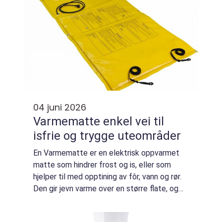
04 juni 2026
Varmematte enkel vei til
isfrie og trygge uteområder
En Varmematte er en elektrisk oppvarmet
matte som hindrer frost og is, eller som
hjelper til med opptining av fôr, vann og rør.
Den gir jevn varme over en større flate, og
kan brukes både i landbruk, stall, fjøs, lager
og på byggeplass. Mange velger ...