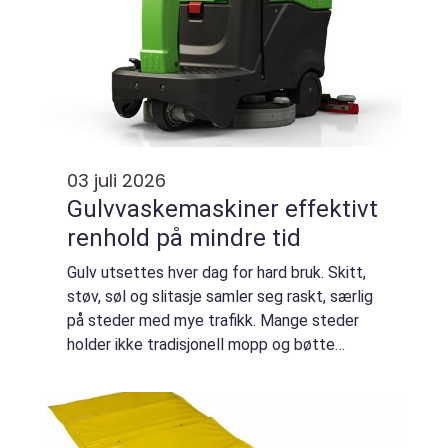
03 juli 2026
Gulvvaskemaskiner effektivt
renhold på mindre tid
Gulv utsettes hver dag for hard bruk. Skitt,
støv, søl og slitasje samler seg raskt, særlig
på steder med mye trafikk. Mange steder
holder ikke tradisjonell mopp og bøtte
lenger. Da blir gulvvaskemaskiner et naturlig
valg for å få et jevnt, hygienisk...