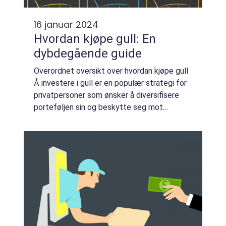
16 januar 2024
Hvordan kjøpe gull: En
dybdegående guide
Overordnet oversikt over hvordan kjøpe gull
Å investere i gull er en populær strategi for
privatpersoner som ønsker å diversifisere
porteføljen sin og beskytte seg mot
økonomiske usikkerheter. Gjennom historien
har gull vært ansett som en pålitelig o...