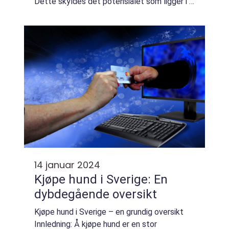
Dette skyldes det potensialet som ligger i å
kunne erverve verdifulle eiendeler,
eiendomsrettigheter eller andre...
14 januar 2024
Kjøpe hund i Sverige: En
dybdegående oversikt
Kjøpe hund i Sverige – en grundig oversikt
Innledning: Å kjøpe hund er en stor