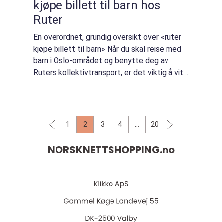
kjøpe billett til barn hos
Ruter
En overordnet, grundig oversikt over «ruter
kjøpe billett til barn» Når du skal reise med
barn i Oslo-området og benytte deg av
Ruters kollektivtransport, er det viktig å vite
hvordan du kan kjøpe billetter for barn. Ruter
tilbyr forskjel...
1
2
3
4
…
20
NORSKNETTSHOPPING.
no