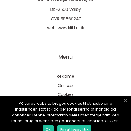
web:
www.klikko.dk
Menu
Reklame
Om oss
Cookies
På vores website bruges cookies til at huske dine
Kontakt Oss
indstillinger, statistik og personalisering af indhold og
Sitemap
annoncer. Denne information deles med tredjepart. Ved
fortsat brug af websiden godkender du cookiepolitikken.
Ok
Privatlivspolitik